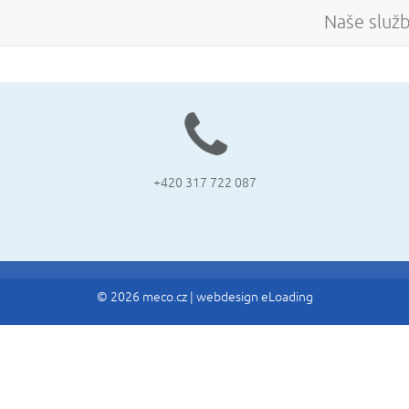
Naše služ
+420 317 722 087
© 2026 meco.cz |
webdesign eLoading